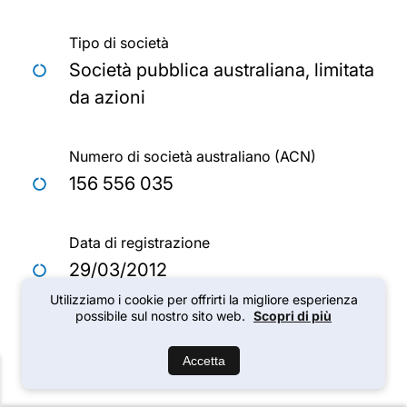
Tipo di società
Società pubblica australiana, limitata
da azioni
Numero di società australiano (ACN)
156 556 035
Data di registrazione
29/03/2012
Utilizziamo i cookie per offrirti la migliore esperienza
possibile sul nostro sito web.
Scopri di più
Località della sede legale
The GAP, QLD 4061, Australia
Accetta